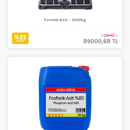
Formik Asit - 1200kg
%22
113512,62 ₺
89000,68 TL
İNDİRİM