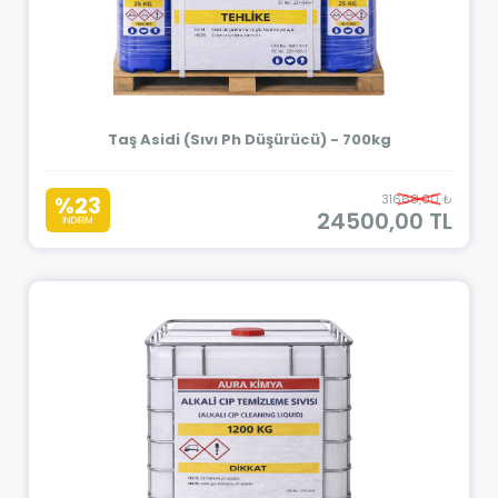
Taş Asidi (Sıvı Ph Düşürücü) - 700kg
%23
31668,00 ₺
24500,00 TL
İNDİRİM