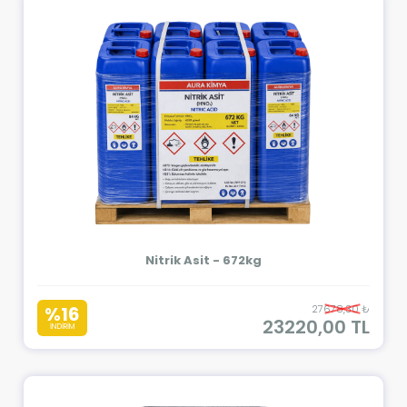
Nitrik Asit - 672kg
%16
27678,30 ₺
23220,00 TL
İNDİRİM