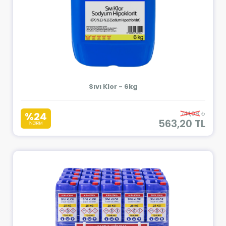
Sıvı Klor - 6kg
%24
744,08 ₺
563,20 TL
İNDİRİM