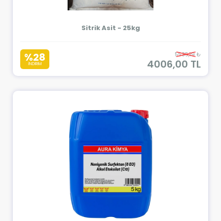
Sitrik Asit - 25kg
%28
5535,19 ₺
4006,00 TL
İNDİRİM