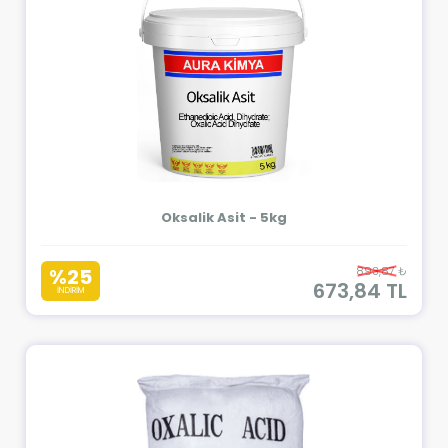
Oksalik Asit - 5kg
%25
893,87 ₺
673,84 TL
İNDİRİM