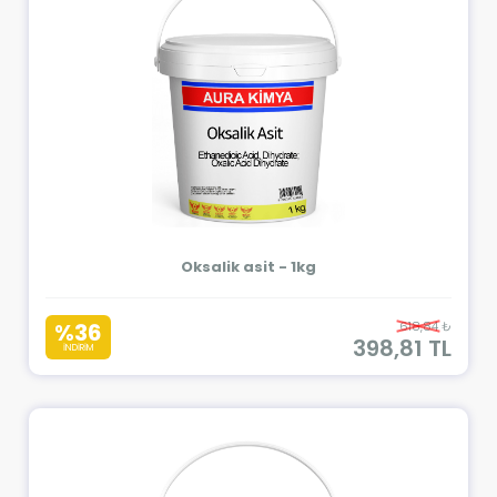
Oksalik asit - 1kg
%36
618,84 ₺
398,81 TL
İNDİRİM