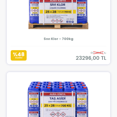
Sıvı Klor - 700kg
%48
44728,32 ₺
23296,00 TL
İNDİRİM