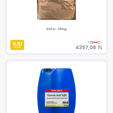
Edta- 25kg
%51
8938,83 ₺
4357,08 TL
İNDİRİM