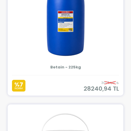
Betain - 225kg
%7
30254,47 ₺
28240,94 TL
İNDİRİM