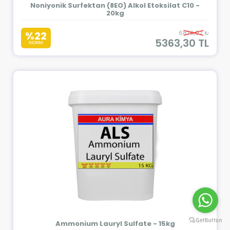
Noniyonik Surfektan (8EO) Alkol Etoksilat C10 -
20kg
%22
6876,02 ₺
5363,30 TL
İNDİRİM
Ammonium Lauryl Sulfate - 15kg