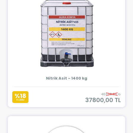
Nitrik Asit - 1400 kg
%18
46338,86 ₺
37800,00 TL
İNDİRİM