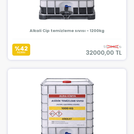
Alkali Cip temizleme sıvısı - 1200kg
%42
55008,14 ₺
32000,00 TL
İNDİRİM