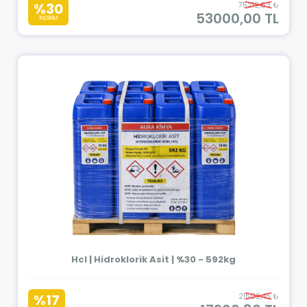
%30
75212,63 ₺
53000,00 TL
İNDİRİM
Hcl | Hidroklorik Asit | %30 - 592kg
%17
21502,45 ₺