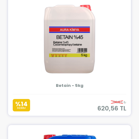
Betain - 5kg
%14
718,53 ₺
620,56 TL
İNDİRİM