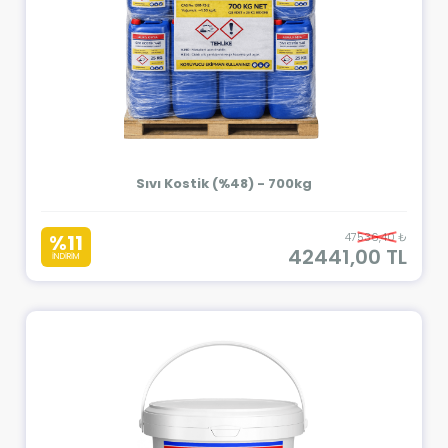
Sıvı Kostik (%48) - 700kg
%11
47536,40 ₺
42441,00 TL
İNDİRİM