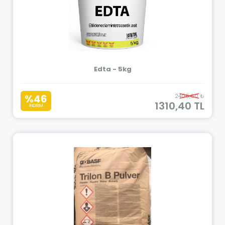
Edta - 5kg
%46
2406,60 ₺
1310,40 TL
İNDİRİM