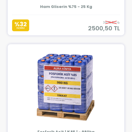
Ham Gliserin %75 - 25 Kg
%32
3675,00 ₺
2500,50 TL
İNDİRİM
Fosforik Asit | %85 | - 980kg