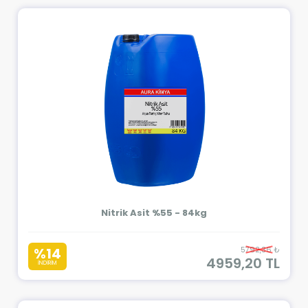
Nitrik Asit %55 - 84kg
%14
5792,36 ₺
4959,20 TL
İNDİRİM