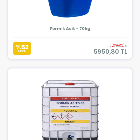
Formik Asit - 70kg
%52
12376,83 ₺
5950,80 TL
İNDİRİM