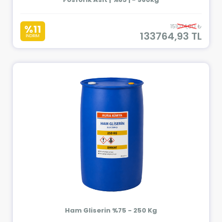
%11
151074,00 ₺
133764,93 TL
İNDİRİM
Ham Gliserin %75 - 250 Kg