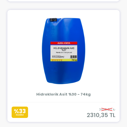
Hidroklorik Asit %30 - 74kg
%33
3438,00 ₺
2310,35 TL
İNDİRİM