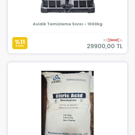
Asidik Temizleme Sıvısı - 1000kg
%11
33692,48 ₺
29900,00 TL
İNDİRİM