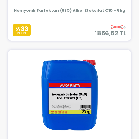
Noniyonik Surfektan (8EO) Alkol Etoksilat C10 - 5kg
%33
2750,41 ₺
1856,52 TL
İNDİRİM