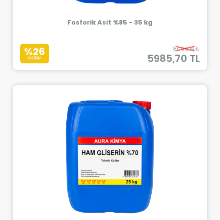
Fosforik Asit %85 - 35 kg
%26
8090,14 ₺
5985,70 TL
İNDİRİM