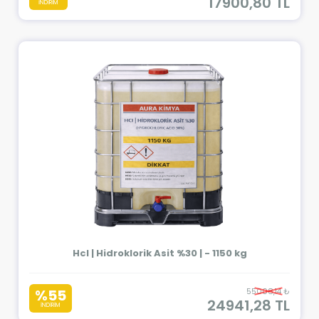
17900,80 TL
İNDİRİM
Hcl | Hidroklorik Asit %30 | - 1150 kg
%55
55008,14 ₺
24941,28 TL
İNDİRİM