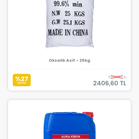
Oksalik Asit - 25kg
%27
3300,50 ₺
2406,60 TL
İNDİRİM