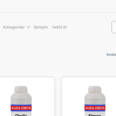
Kategoriler
İletişim
Teklif Al
Sıral