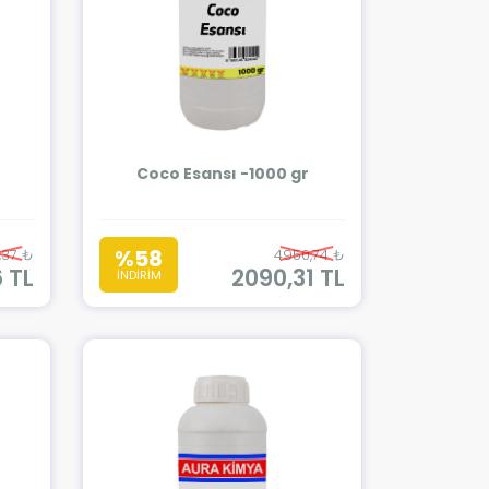
Coco Esansı -1000 gr
%58
,37 ₺
4950,74 ₺
6 TL
2090,31 TL
İNDİRİM