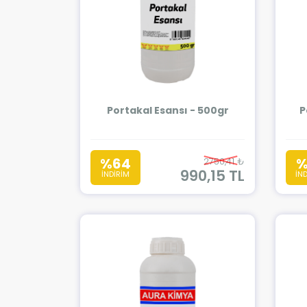
Portakal Esansı - 500gr
P
%64
%
2750,41 ₺
990,15 TL
İNDİRİM
İN