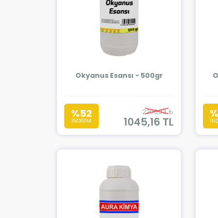
Okyanus Esansı - 500gr
O
%52
%
2200,33 ₺
1045,16 TL
İNDİRİM
İN