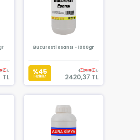
gr
Bucuresti esansı - 1000gr
%45
,33 ₺
4400,66 ₺
1 TL
2420,37 TL
İNDİRİM