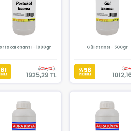
ortakal esansı - 1000gr
Gül esansı - 500gr
61
%58
4950,74 ₺
2420
1925,29 TL
1012,1
DİRİM
İNDİRİM