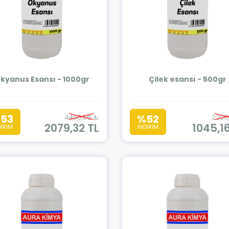
kyanus Esansı - 1000gr
Çilek esansı - 500gr
53
%52
4400,66 ₺
2200
2079,32 TL
1045,1
DİRİM
İNDİRİM