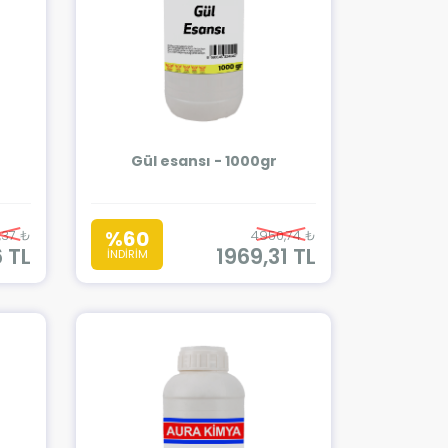
Gül esansı - 1000gr
%60
,37 ₺
4950,74 ₺
6 TL
1969,31 TL
İNDİRİM