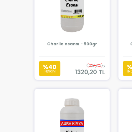
Charlie esansı - 500gr
%40
%
2200,33 ₺
1320,20 TL
İNDİRİM
İN