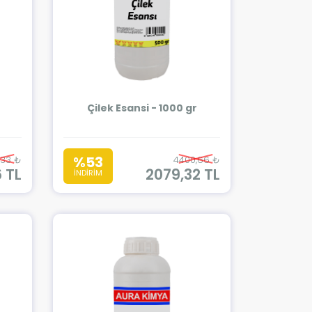
Çilek Esansi - 1000 gr
%53
,33 ₺
4400,66 ₺
6 TL
2079,32 TL
İNDİRİM