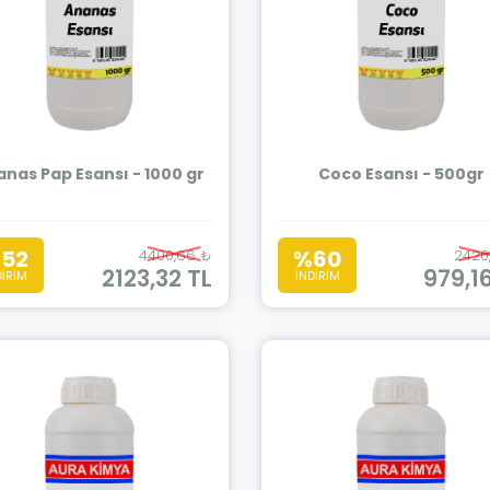
nas Pap Esansı - 1000 gr
Coco Esansı - 500gr
52
%60
4400,66 ₺
2420
2123,32 TL
979,1
DİRİM
İNDİRİM