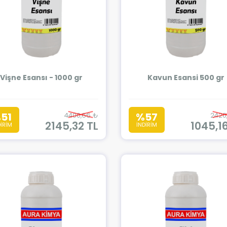
Vişne Esansı - 1000 gr
Kavun Esansi 500 gr
51
%57
4400,66 ₺
2420
2145,32 TL
1045,1
DİRİM
İNDİRİM