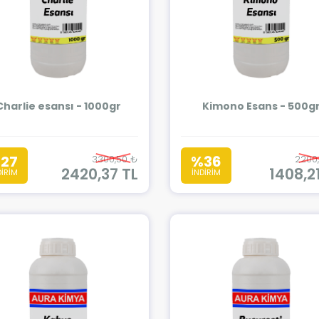
Charlie esansı - 1000gr
Kimono Esans - 500g
27
%36
3300,50 ₺
2200
2420,37 TL
1408,2
DİRİM
İNDİRİM