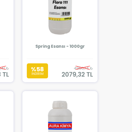
r
Spring Esansı - 1000gr
%58
,41 ₺
4950,74 ₺
8 TL
2079,32 TL
İNDİRİM