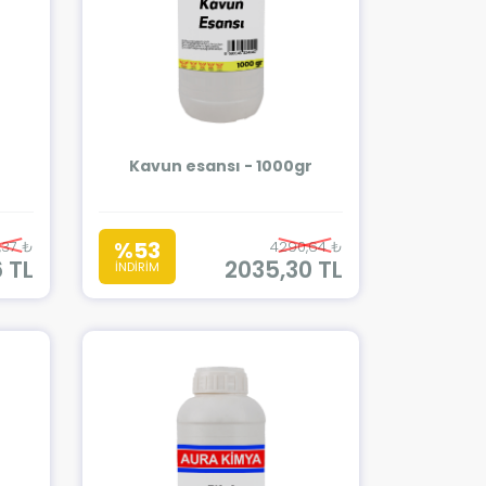
Kavun esansı - 1000gr
%53
,37 ₺
4290,64 ₺
6 TL
2035,30 TL
İNDİRİM