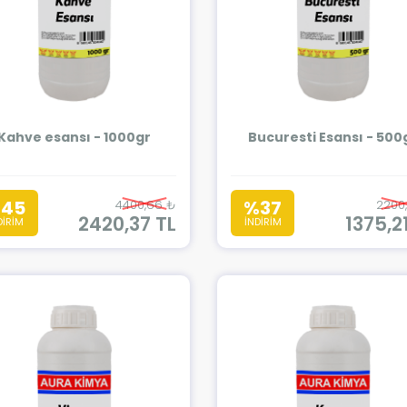
Kahve esansı - 1000gr
Bucuresti Esansı - 500
45
%37
4400,66 ₺
2200
2420,37 TL
1375,2
DİRİM
İNDİRİM