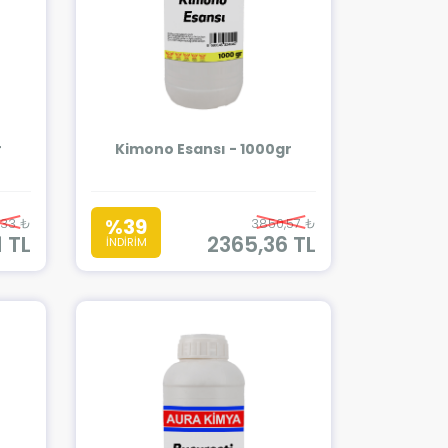
r
Kimono Esansı - 1000gr
%39
,33 ₺
3850,57 ₺
1 TL
2365,36 TL
İNDİRİM