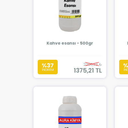
Kahve esansı - 500gr
%37
%
2200,33 ₺
1375,21 TL
İNDİRİM
İN