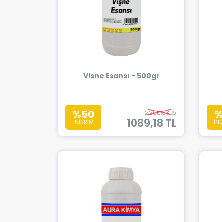
Visne Esansı - 500gr
%50
%
2200,33 ₺
1089,18 TL
İNDİRİM
İN