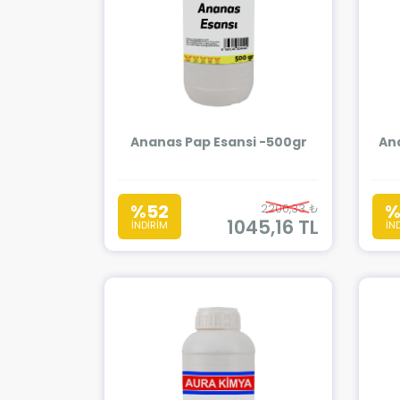
Ananas Pap Esansi -500gr
Ana
%52
%
2200,33 ₺
1045,16 TL
İNDİRİM
İN