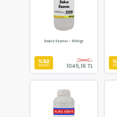
Sakız Esansı - 500gr
%52
%
2200,33 ₺
1045,16 TL
İNDİRİM
İN