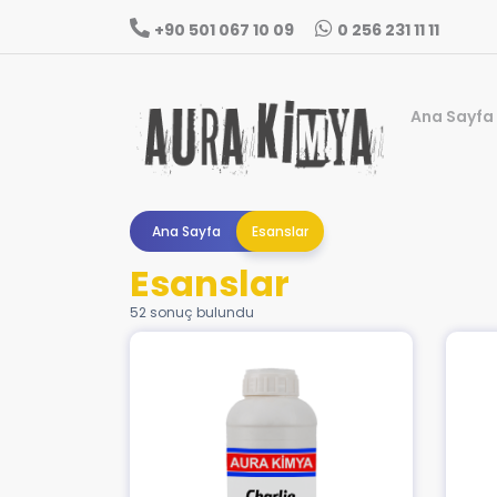
+90 501 067 10 09
0 256 231 11 11
Ana Sayfa
Ana Sayfa
Esanslar
Esanslar
52 sonuç bulundu