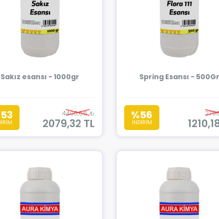
Sakız esansı - 1000gr
Spring Esansı - 500G
53
%56
4400,66 ₺
2750
2079,32 TL
1210,1
DİRİM
İNDİRİM